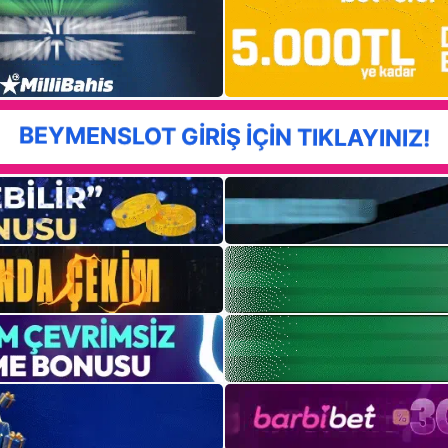
BEYMENSLOT GİRİŞ İÇİN TIKLAYINIZ!