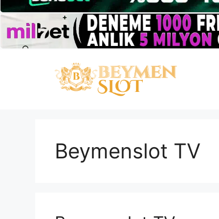
İçeriğe
atla
Beymenslot TV