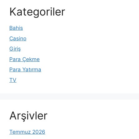
Kategoriler
Bahis
Casino
Giriş
Para Çekme
Para Yatırma
TV
Arşivler
Temmuz 2026