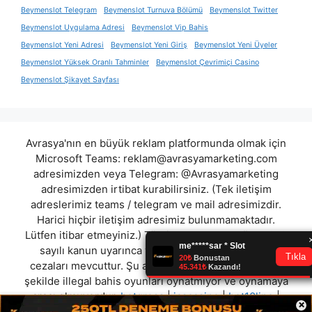
Beymenslot Telegram
Beymenslot Turnuva Bölümü
Beymenslot Twitter
Beymenslot Uygulama Adresi
Beymenslot Vip Bahis
Beymenslot Yeni Adresi
Beymenslot Yeni Giriş
Beymenslot Yeni Üyeler
Beymenslot Yüksek Oranlı Tahminler
Beymenslot Çevrimiçi Casino
Beymenslot Şikayet Sayfası
Avrasya'nın en büyük reklam platformunda olmak için
Microsoft Teams:
reklam@avrasyamarketing.com
adresimizden veya Telegram: @Avrasyamarketing
adresimizden irtibat kurabilirsiniz. (Tek iletişim
adreslerimiz teams / telegram ve mail adresimizdir.
Harici hiçbir iletişim adresimiz bulunmamaktadır.
Lütfen itibar etmeyiniz.) Türkiye yasalarına göre 7258
sayılı kanun uyarınca yasa dışı bahis oynamanın
cezaları mevcuttur. Şu an bulunduğunuz site hiç bir
şekilde illegal bahis oyunları oynatmıyor ve oynamaya
aracı olmuyordur.
betgross
|
jascasino
|
bet10line
|
×
betmetre
|
betmoney
|
betesbet
|
sonicbet
|
jojova