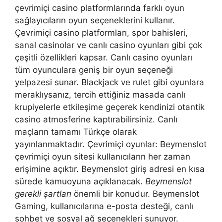
çevrimiçi casino platformlarında farklı oyun
sağlayıcıların oyun seçeneklerini kullanır.
Çevrimiçi casino platformları, spor bahisleri,
sanal casinolar ve canlı casino oyunları gibi çok
çeşitli özellikleri kapsar. Canlı casino oyunları
tüm oyunculara geniş bir oyun seçeneği
yelpazesi sunar. Blackjack ve rulet gibi oyunlara
meraklıysanız, tercih ettiğiniz masada canlı
krupiyelerle etkileşime geçerek kendinizi otantik
casino atmosferine kaptırabilirsiniz. Canlı
maçların tamamı Türkçe olarak
yayınlanmaktadır. Çevrimiçi oyunlar: Beymenslot
çevrimiçi oyun sitesi kullanıcıların her zaman
erişimine açıktır. Beymenslot giriş adresi en kısa
sürede kamuoyuna açıklanacak.
Beymenslot
gerekli şartları
önemli bir konudur. Beymenslot
Gaming, kullanıcılarına e-posta desteği, canlı
sohbet ve sosyal ağ seçenekleri sunuyor.