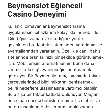
Beymenslot Eğlenceli
Casino Deneyimi
Kullanıcı olmayanlar Beymenslot arama
uygulamasını cihazlarına kolaylıkla indirebilirler.
‘Dilediğiniz zaman ve istediğiniz yerde
gezinirken bu destek sisteminden yararlanın’ ve
avantajlarından yararlanın. Özellikle canlı bahis
sitelerinde oranları hızlı bir şekilde görüntülemek
için. Mobil erişim alternatiflerinin buna daha
verimli katkı sağlayabileceğini unutmamak
gerekiyor. Bir Beymenslot maçı sırasında takım
çerçevelerindeki bilgi miktarını genişletmek,
belirli hedeflere ulaşılmasına yardımcı olabilir.
Bu artışa bir faktör katkıda bulunuyor. Maçtan
önce maç öncesi bahislerde bir artış olabilir ve
bu da insanların bahisler arasındaki zaman