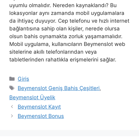
uyumlu olmalıdır. Nereden kaynaklandı? Bu
lokasyonlar aynı zamanda mobil uygulamalara
da ihtiyaç duyuyor. Cep telefonu ve hızlı internet
bağlantısına sahip olan kişiler, nerede olursa
olsun bahis oynamakta zorluk yaşamamalıdır.
Mobil uygulama, kullanıcıların Beymenslot web
sitelerine akıllı telefonlarından veya
tabletlerinden rahatlıkla erişmelerini sağlar.
Kategoriler
Giriş
Etiketler
Beymenslot Geniş Bahis Çeşitleri
,
Beymenslot Üyelik
Beymenslot Kayıt
Beymenslot Bonus