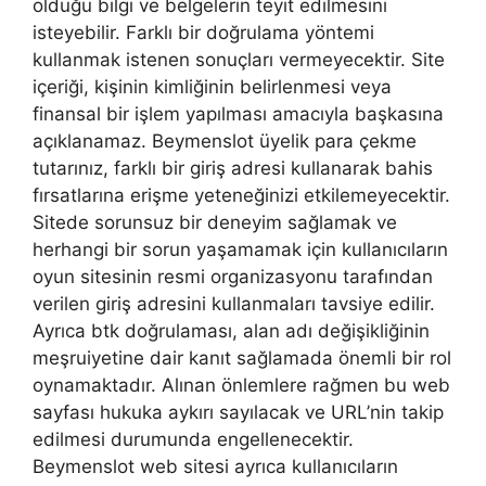
olduğu bilgi ve belgelerin teyit edilmesini
isteyebilir. Farklı bir doğrulama yöntemi
kullanmak istenen sonuçları vermeyecektir. Site
içeriği, kişinin kimliğinin belirlenmesi veya
finansal bir işlem yapılması amacıyla başkasına
açıklanamaz. Beymenslot üyelik para çekme
tutarınız, farklı bir giriş adresi kullanarak bahis
fırsatlarına erişme yeteneğinizi etkilemeyecektir.
Sitede sorunsuz bir deneyim sağlamak ve
herhangi bir sorun yaşamamak için kullanıcıların
oyun sitesinin resmi organizasyonu tarafından
verilen giriş adresini kullanmaları tavsiye edilir.
Ayrıca btk doğrulaması, alan adı değişikliğinin
meşruiyetine dair kanıt sağlamada önemli bir rol
oynamaktadır. Alınan önlemlere rağmen bu web
sayfası hukuka aykırı sayılacak ve URL’nin takip
edilmesi durumunda engellenecektir.
Beymenslot web sitesi ayrıca kullanıcıların