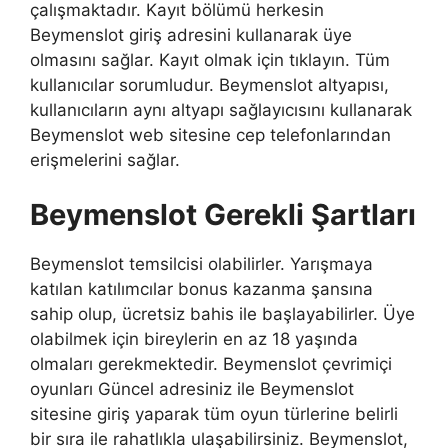
çalışmaktadır. Kayıt bölümü herkesin
Beymenslot giriş adresini kullanarak üye
olmasını sağlar. Kayıt olmak için tıklayın. Tüm
kullanıcılar sorumludur. Beymenslot altyapısı,
kullanıcıların aynı altyapı sağlayıcısını kullanarak
Beymenslot web sitesine cep telefonlarından
erişmelerini sağlar.
Beymenslot Gerekli Şartları
Beymenslot temsilcisi olabilirler. Yarışmaya
katılan katılımcılar bonus kazanma şansına
sahip olup, ücretsiz bahis ile başlayabilirler. Üye
olabilmek için bireylerin en az 18 yaşında
olmaları gerekmektedir. Beymenslot çevrimiçi
oyunları Güncel adresiniz ile Beymenslot
sitesine giriş yaparak tüm oyun türlerine belirli
bir sıra ile rahatlıkla ulaşabilirsiniz. Beymenslot,