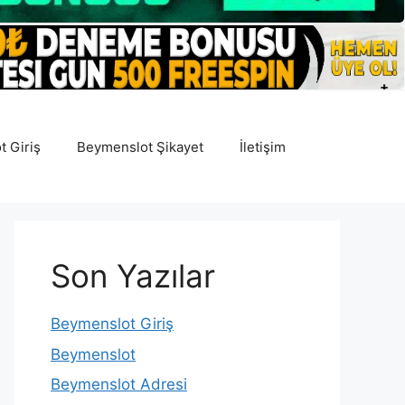
 Giriş
Beymenslot Şikayet
İletişim
Son Yazılar
Beymenslot Giriş
Beymenslot
Beymenslot Adresi