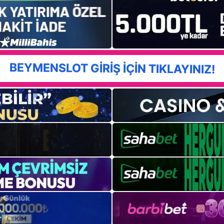
BEYMENSLOT GİRİŞ İÇİN TIKLAYINIZ!