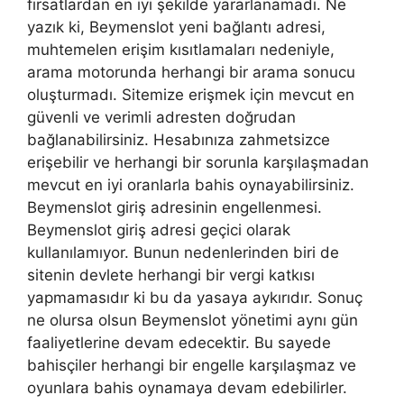
fırsatlardan en iyi şekilde yararlanamadı. Ne
yazık ki, Beymenslot yeni bağlantı adresi,
muhtemelen erişim kısıtlamaları nedeniyle,
arama motorunda herhangi bir arama sonucu
oluşturmadı. Sitemize erişmek için mevcut en
güvenli ve verimli adresten doğrudan
bağlanabilirsiniz. Hesabınıza zahmetsizce
erişebilir ve herhangi bir sorunla karşılaşmadan
mevcut en iyi oranlarla bahis oynayabilirsiniz.
Beymenslot giriş adresinin engellenmesi.
Beymenslot giriş adresi geçici olarak
kullanılamıyor. Bunun nedenlerinden biri de
sitenin devlete herhangi bir vergi katkısı
yapmamasıdır ki bu da yasaya aykırıdır. Sonuç
ne olursa olsun Beymenslot yönetimi aynı gün
faaliyetlerine devam edecektir. Bu sayede
bahisçiler herhangi bir engelle karşılaşmaz ve
oyunlara bahis oynamaya devam edebilirler.