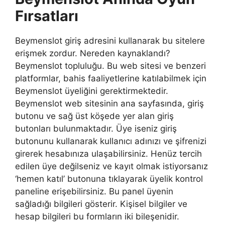
Fırsatları
Beymenslot giriş adresini kullanarak bu sitelere
erişmek zordur. Nereden kaynaklandı?
Beymenslot topluluğu. Bu web sitesi ve benzeri
platformlar, bahis faaliyetlerine katılabilmek için
Beymenslot üyeliğini gerektirmektedir.
Beymenslot web sitesinin ana sayfasında, giriş
butonu ve sağ üst köşede yer alan giriş
butonları bulunmaktadır. Üye iseniz giriş
butonunu kullanarak kullanıcı adınızı ve şifrenizi
girerek hesabınıza ulaşabilirsiniz. Henüz tercih
edilen üye değilseniz ve kayıt olmak istiyorsanız
‘hemen katıl’ butonuna tıklayarak üyelik kontrol
paneline erişebilirsiniz. Bu panel üyenin
sağladığı bilgileri gösterir. Kişisel bilgiler ve
hesap bilgileri bu formların iki bileşenidir.