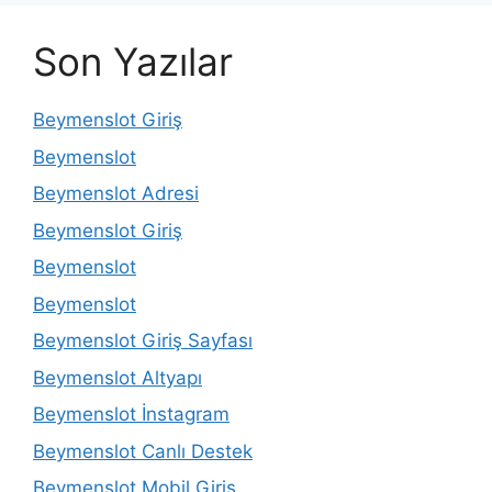
Son Yazılar
Beymenslot Giriş
Beymenslot
Beymenslot Adresi
Beymenslot Giriş
Beymenslot
Beymenslot
Beymenslot Giriş Sayfası
Beymenslot Altyapı
Beymenslot İnstagram
Beymenslot Canlı Destek
Beymenslot Mobil Giriş