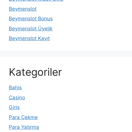
Beymenslot
Beymenslot Bonus
Beymenslot Üyelik
Beymenslot Kayıt
Kategoriler
Bahis
Casino
Giriş
Para Çekme
Para Yatırma