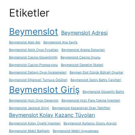
Etiketler
Beymenslot
Beymenslot Adresi
Beymenslot Alan Adı
Beymenslot Ana Sayfa
Beymenslot Anlık Oyun Fırsatları
Beymenslot Arama Sonuçları
Beymenslot Casino Güvenilirliği
Beymenslot Casino Oyunu
Beymenslot Casino Promosyonu
Beymenslot Denetim İlkeleri
Beymenslot Detaylı Oyun İncelemeleri
Beymen Slot Düşük Bütçeli Oyunlar
Beymenslot Eğlenceli Turnuva Ödülleri
Beymenslot Geniş Bahis Çeşitleri
Beymenslot Giriş
Beymenslot Güvenilir Bahis
Beymenslot Hızlı Oyun Deneyimi
Beymenslot Hızlı Para Çekme İşlemleri
Beymenslot Jackpot Girişi
Beymenslot Kazandıran Oran Teklifleri
Beymenslot Kolay Kazanç Tüyoları
Beymenslot Kolay Üyelik İşlemleri
Beymenslot Kullanıcı Dostu Arayüz
Beymenslot Mobil Bağlantı
Beymenslot Mobil Uygulaması