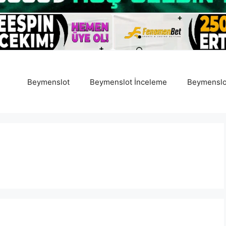
Beymenslot
Beymenslot İnceleme
Beymenslot