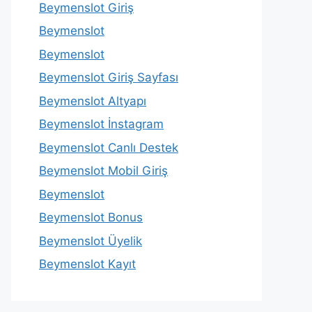
Beymenslot Giriş
Beymenslot
Beymenslot
Beymenslot Giriş Sayfası
Beymenslot Altyapı
Beymenslot İnstagram
Beymenslot Canlı Destek
Beymenslot Mobil Giriş
Beymenslot
Beymenslot Bonus
Beymenslot Üyelik
Beymenslot Kayıt