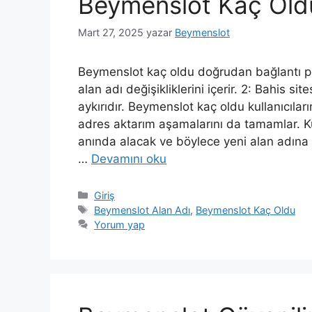
Beymenslot Kaç Old
Mart 27, 2025
yazar
Beymenslot
Beymenslot kaç oldu doğrudan bağlantı pro
alan adı değişikliklerini içerir. 2: Bahis s
aykırıdır. Beymenslot kaç oldu kullanıcıla
adres aktarım aşamalarını da tamamlar. Kullan
anında alacak ve böylece yeni alan adına
…
Devamını oku
Kategoriler
Giriş
Etiketler
Beymenslot Alan Adı
,
Beymenslot Kaç Oldu
Yorum yap