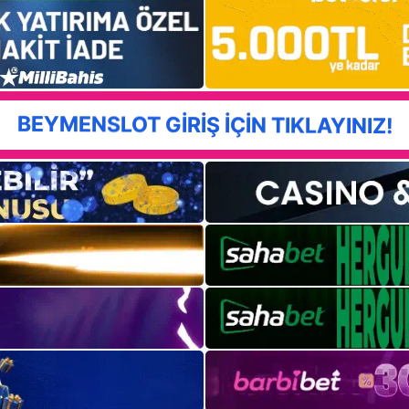
BEYMENSLOT GİRİŞ İÇİN TIKLAYINIZ!