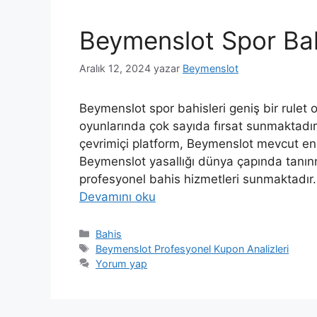
Beymenslot Spor Bah
Aralık 12, 2024
yazar
Beymenslot
Beymenslot spor bahisleri geniş bir rulet 
oyunlarında çok sayıda fırsat sunmaktad
çevrimiçi platform, Beymenslot mevcut en 
Beymenslot yasallığı dünya çapında tanınm
profesyonel bahis hizmetleri sunmaktadır. 
Devamını oku
Kategoriler
Bahis
Etiketler
Beymenslot Profesyonel Kupon Analizleri
Yorum yap