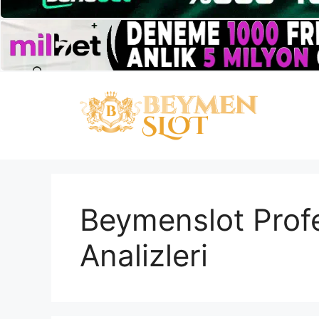
İçeriğe
atla
Beymenslot Prof
Analizleri