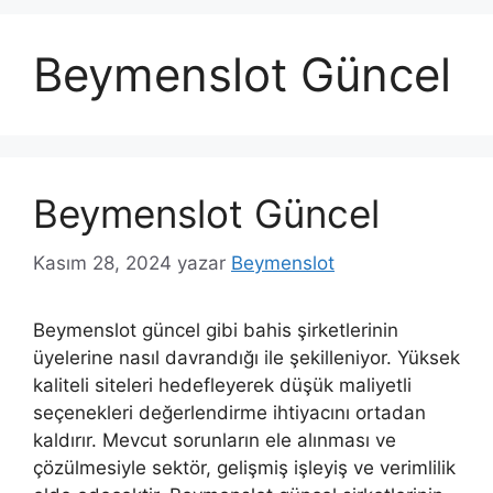
Beymenslot Güncel
Beymenslot Güncel
Kasım 28, 2024
yazar
Beymenslot
Beymenslot güncel gibi bahis şirketlerinin
üyelerine nasıl davrandığı ile şekilleniyor. Yüksek
kaliteli siteleri hedefleyerek düşük maliyetli
seçenekleri değerlendirme ihtiyacını ortadan
kaldırır. Mevcut sorunların ele alınması ve
çözülmesiyle sektör, gelişmiş işleyiş ve verimlilik