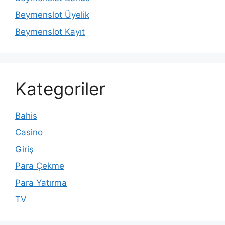
Beymenslot Üyelik
Beymenslot Kayıt
Kategoriler
Bahis
Casino
Giriş
Para Çekme
Para Yatırma
TV