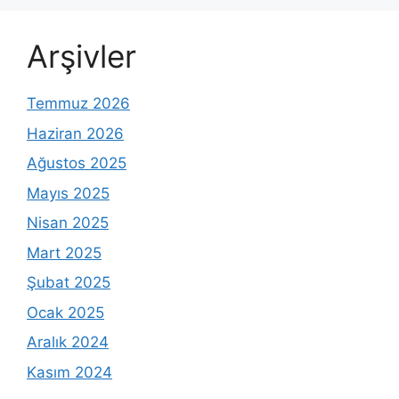
Arşivler
Temmuz 2026
Haziran 2026
Ağustos 2025
Mayıs 2025
Nisan 2025
Mart 2025
Şubat 2025
Ocak 2025
Aralık 2024
Kasım 2024