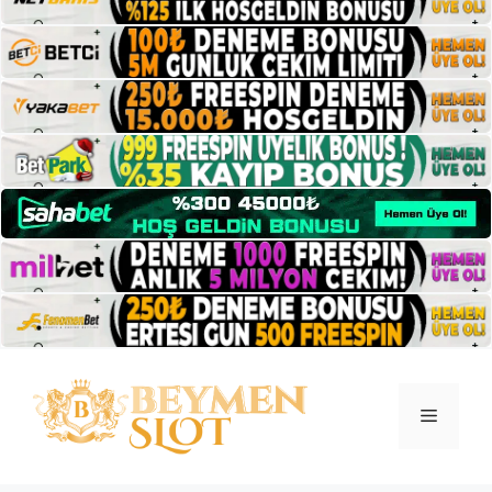
İçeriğe
atla
Menü