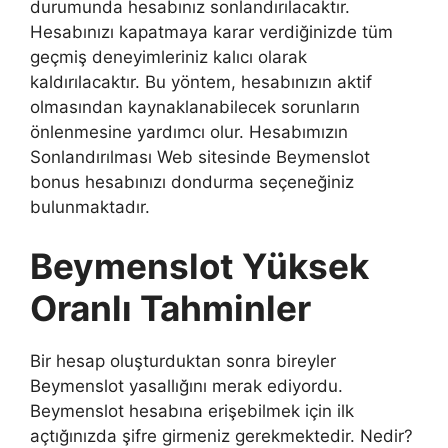
durumunda hesabınız sonlandırılacaktır.
Hesabınızı kapatmaya karar verdiğinizde tüm
geçmiş deneyimleriniz kalıcı olarak
kaldırılacaktır. Bu yöntem, hesabınızın aktif
olmasından kaynaklanabilecek sorunların
önlenmesine yardımcı olur. Hesabımızın
Sonlandırılması Web sitesinde Beymenslot
bonus hesabınızı dondurma seçeneğiniz
bulunmaktadır.
Beymenslot Yüksek
Oranlı Tahminler
Bir hesap oluşturduktan sonra bireyler
Beymenslot yasallığını merak ediyordu.
Beymenslot hesabına erişebilmek için ilk
açtığınızda şifre girmeniz gerekmektedir. Nedir?