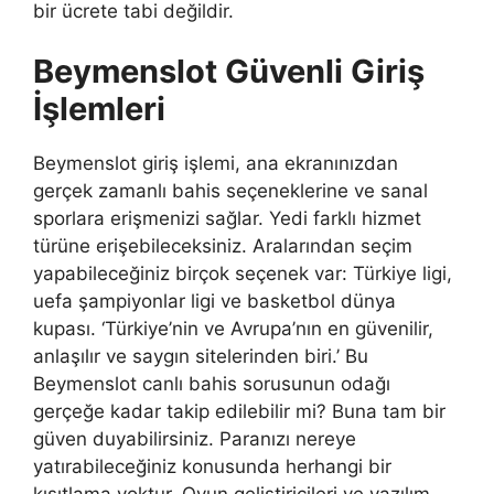
bir ücrete tabi değildir.
Beymenslot Güvenli Giriş
İşlemleri
Beymenslot giriş işlemi, ana ekranınızdan
gerçek zamanlı bahis seçeneklerine ve sanal
sporlara erişmenizi sağlar. Yedi farklı hizmet
türüne erişebileceksiniz. Aralarından seçim
yapabileceğiniz birçok seçenek var: Türkiye ligi,
uefa şampiyonlar ligi ve basketbol dünya
kupası. ‘Türkiye’nin ve Avrupa’nın en güvenilir,
anlaşılır ve saygın sitelerinden biri.’ Bu
Beymenslot canlı bahis sorusunun odağı
gerçeğe kadar takip edilebilir mi? Buna tam bir
güven duyabilirsiniz. Paranızı nereye
yatırabileceğiniz konusunda herhangi bir