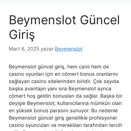
Beymenslot Güncel
Giriş
Mart 6, 2025
yazar
Beymenslot
Beymenslot güncel giriş, hem canlı hem de
casino oyunları için en cömert bonus oranlarını
sağlayan casino sitelerinden biridir. Çok sayıda
başka avantajın yanı sıra Beymenslot ayrıca
cömert hoş geldin bonusları da sağlar. Başka bir
deyişle Beymenslot, kullanıcılarına mümkün olan
en yüksek bonus parasını sunuyor. Bu nedenle
Beymenslot güncel giriş genellikle profesyonel
casino oyuncuları ve meraklıları tarafından tercih