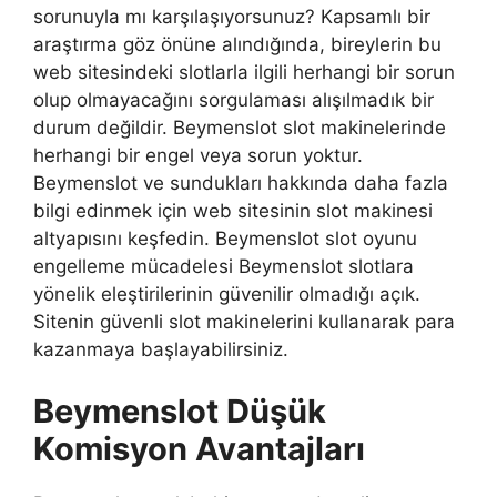
sorunuyla mı karşılaşıyorsunuz? Kapsamlı bir
araştırma göz önüne alındığında, bireylerin bu
web sitesindeki slotlarla ilgili herhangi bir sorun
olup olmayacağını sorgulaması alışılmadık bir
durum değildir. Beymenslot slot makinelerinde
herhangi bir engel veya sorun yoktur.
Beymenslot ve sundukları hakkında daha fazla
bilgi edinmek için web sitesinin slot makinesi
altyapısını keşfedin. Beymenslot slot oyunu
engelleme mücadelesi Beymenslot slotlara
yönelik eleştirilerinin güvenilir olmadığı açık.
Sitenin güvenli slot makinelerini kullanarak para
kazanmaya başlayabilirsiniz.
Beymenslot Düşük
Komisyon Avantajları