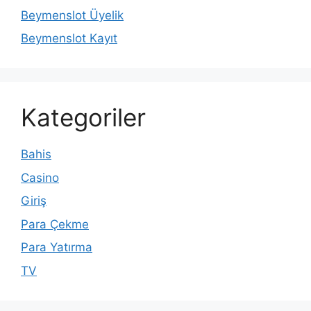
Beymenslot Üyelik
Beymenslot Kayıt
Kategoriler
Bahis
Casino
Giriş
Para Çekme
Para Yatırma
TV